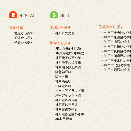
RENTAL
SELL
学校区から探す
賃貸検索
地域から探す
神戸市中央区の学
地域から探す
神戸市の売買
神戸市東灘区の学
沿線から探す
神戸市灘区の学校
特集から探す
沿線から探す
神戸市兵庫区の学
JR山陽線(神戸線)
神戸市長田区の学
JR東海道線(神戸線)
神戸市須磨区の学
神戸地下鉄西神線
神戸市垂水区の学
神戸地下鉄海岸線
神戸市北区の学校
神戸地下鉄北神線
神戸市西区の学校
阪急神戸線
阪神本線
神戸高速線
山陽電鉄線
ポートアイランド線
六甲アイランド線
神戸電鉄有馬線
神戸電鉄三田線
神戸電鉄粟生線
神戸電鉄公園都市線
JR和田岬線