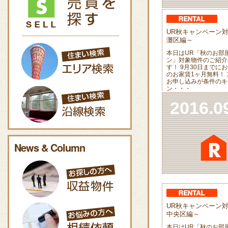
UR秋キャンペーン
灘区編～
本日はUR「秋のお部
ン」対象物件のご紹介
す！ 9月30日までに
のお家賃1ヶ月無料！ 
お申し込みが条件のキ
ン・・・
2016.0
News & Column
UR秋キャンペーン
中央区編～
本日はUR「秋のお部