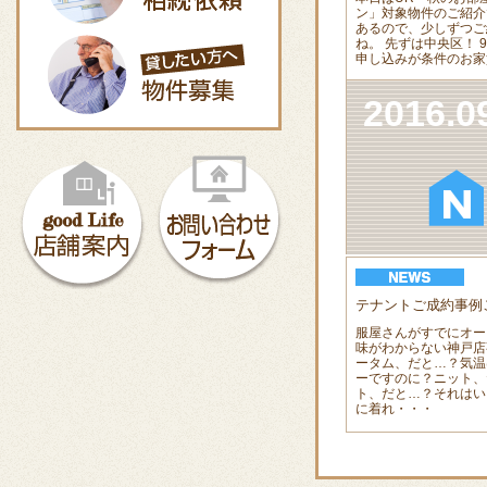
ン」対象物件のご紹介
あるので、少しずつご
ね。 先ずは中央区！ 
申し込みが条件のお家
2016.0
テナントご成約事例
服屋さんがすでにオー
味がわからない神戸店
ータム、だと…？気温
ーですのに？ニット、
ト、だと…？それはい
に着れ・・・