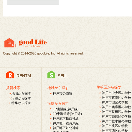
Copyright ©
2014-2026 goodLife, Inc. All rights reserved.
RENTAL
SELL
学校区から探す
賃貸検索
地域から探す
神戸市中央区の学校
地域から探す
神戸市の売買
神戸市東灘区の学校
沿線から探す
神戸市灘区の学校
特集から探す
沿線から探す
神戸市兵庫区の学校
JR山陽線(神戸線)
神戸市長田区の学校
JR東海道線(神戸線)
神戸市須磨区の学校
神戸地下鉄西神線
神戸市垂水区の学校
神戸地下鉄海岸線
神戸市北区の学校
神戸地下鉄北神線
神戸市西区の学校