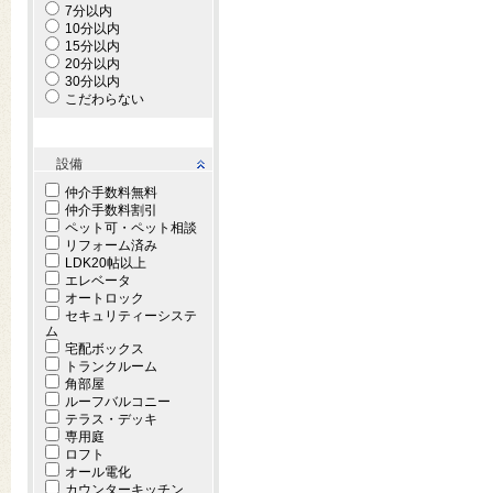
7分以内
10分以内
15分以内
20分以内
30分以内
こだわらない
設備
仲介手数料無料
仲介手数料割引
ペット可・ペット相談
リフォーム済み
LDK20帖以上
エレベータ
オートロック
セキュリティーシステ
ム
宅配ボックス
トランクルーム
角部屋
ルーフバルコニー
テラス・デッキ
専用庭
ロフト
オール電化
カウンターキッチン