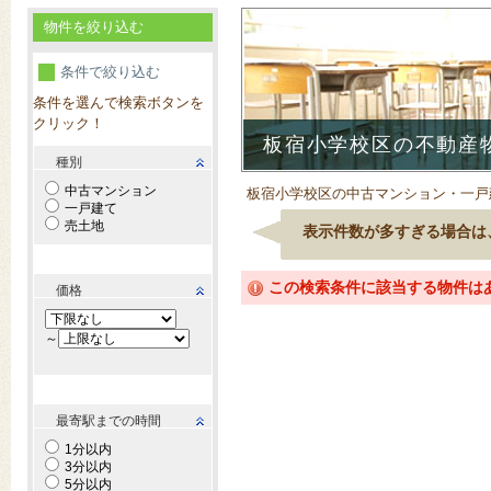
物件を絞り込む
条件で絞り込む
条件を選んで検索ボタンを
クリック！
板宿小学校区の不動産
種別
中古マンション
板宿小学校区の中古マンション・一戸
一戸建て
売土地
表示件数が多すぎる場合は
この検索条件に該当する物件は
価格
～
最寄駅までの時間
1分以内
3分以内
5分以内